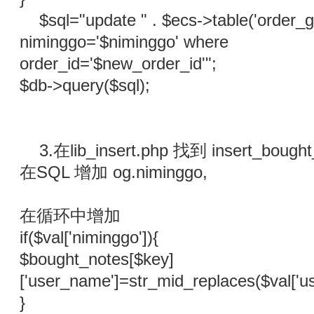
$sql="update " . $ecs->table('order_g
niminggo='$niminggo' where
order_id='$new_order_id'";
$db->query($sql);
3.在lib_insert.php 找到 insert_boug
在SQL 增加 og.niminggo,
在循环中增加
if($val['niminggo']){
$bought_notes[$key]
['user_name']=str_mid_replaces($val['u
}