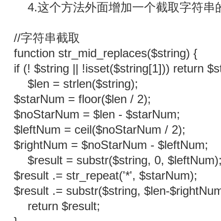
4.这个方法外面增加一个截取字符串
//字符串截取
function str_mid_replaces($string) {
if (! $string || !isset($string[1])) return $s
$len = strlen($string);
$starNum = floor($len / 2);
$noStarNum = $len - $starNum;
$leftNum = ceil($noStarNum / 2);
$rightNum = $noStarNum - $leftNum;
$result = substr($string, 0, $leftNum)
$result .= str_repeat('*', $starNum);
$result .= substr($string, $len-$rightNum
return $result;