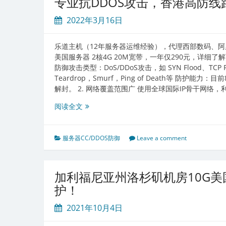
专业抗DDOS攻击，香港高防线
防
御
2022年3月16日
面
临
乐道主机（12年服务器运维经验），代理西部数码、阿
新
美国服务器 2核4G 20M宽带，一年仅290元，详细了
挑
防御攻击类型：DoS/DDoS攻击，如 SYN Flood、TCP F
战
Teardrop，Smurf，Ping of Death等 防
解封。 2. 网络覆盖范围广 使用全球国际IP骨干网络
专
阅读全文
业
抗
DDOS
服务器CC/DDOS防御
Leave a comment
攻
击，
香
加利福尼亚州洛杉矶机房10G美国
港
护！
高
防
2021年10月4日
线
路