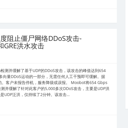
s的速度阻止僵尸网络DDoS攻击-
和GRE洪水攻击
ot自动检测并缓解了基于UDP的DDoS攻击，该攻击的峰值达到654
期十天的多向量DDoS运动的一部分，无需任何人工干预即可缓解。据
的。客户未报告停机，服务降级或误报。 Moobot将654 Gbps
动检测并缓解了针对此客户的5,000多次DDoS攻击，主要是UDP洪
攻击是UDP泛洪，仅持续了2分钟。该攻击…