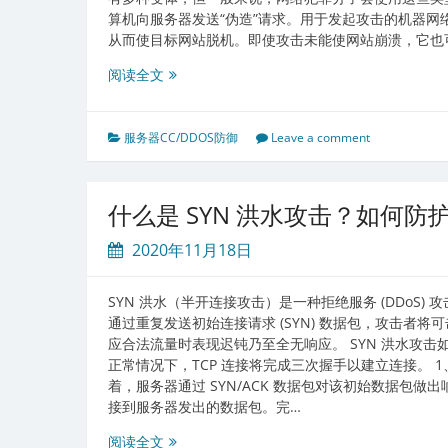
虚
算机向服务器发送“伪造”请求。用于发起攻击的机器网
拟
从而使目标网站脱机。即使攻击未能使网站崩溃，它也
主
机
如
阅读全文
增
何
加
在
了
您
服务器CC/DDOS防御
Leave a comment
DDOS
的
保
网
护！
站
什么是 SYN 洪水攻击？如何防
上
阻
2020年11月18日
止
DDoS
SYN 洪水（半开连接攻击）是一种拒绝服务 (DDoS
攻
通过重复发送初始连接请求 (SYN) 数据包，攻击者
击
应合法流量时表现迟钝乃至全无响应。 SYN 洪水攻击如
正常情况下，TCP 连接将完成三次握手以建立连接。 1
着，服务器通过 SYN/ACK 数据包对该初始数据包做
接到服务器发出的数据包。完…
什
阅读全文