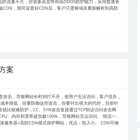
站的流量不大，但需要高宽带和高DDOS防护能力，采用普通香
版CDN，我司设置好CDN后，客户只需将域名重新解析到高防
决方案
意攻击，导致网站长时间打不开，使用户无法访问，客户流失，
击的成本很低，但要防御这些攻击，你要付出很大的代价，目前针
攻击就比较难防护，CC、SYN攻击直接通过TCP协议访问攻击网
PU、内存和宽带超负载100%，导致网站无法访问。 情况一、
港服务器+高防CDN模式保护网站，优点：投入小。 CDN可掩