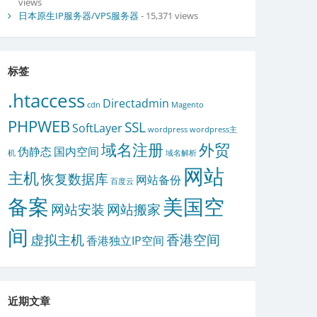
views
日本原生IP服务器/VPS服务器
- 15,371 views
标签
.htaccess
Directadmin
cdn
Magento
PHPWEB
SSL
SoftLayer
wordpress
wordpress主
域名注册
外贸
伪静态
国内空间
机
域名解析
网站
主机
恢复数据库
网站备份
百度云
备案
美国空
网站安装
网站搬家
间
虚拟主机
香港空间
香港独立IP空间
近期文章