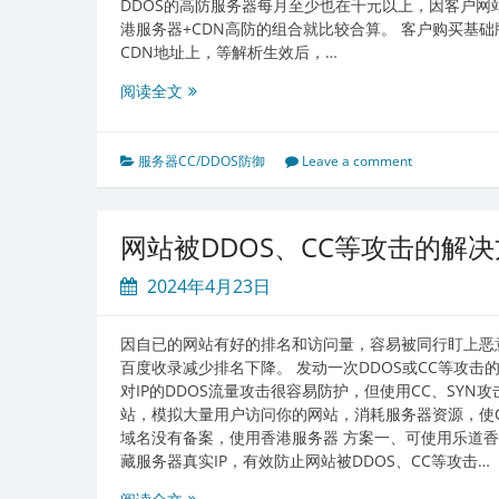
DDOS的高防服务器每月至少也在千元以上，因客户网
港服务器+CDN高防的组合就比较合算。 客户购买基础
CDN地址上，等解析生效后，…
乐
阅读全文
道
主
机
服务器CC/DDOS防御
Leave a comment
高
防
CDN
网站被DDOS、CC等攻击的解
加
速/
2024年4月23日
防
护
因自已的网站有好的排名和访问量，容易被同行盯上恶
客
百度收录减少排名下降。 发动一次DDOS或CC等攻
户
对IP的DDOS流量攻击很容易防护，但使用CC、SYN
实
站，模拟大量用户访问你的网站，消耗服务器资源，使C
例
域名没有备案，使用香港服务器 方案一、可使用乐道香
介
藏服务器真实IP，有效防止网站被DDOS、CC等攻击…
绍
网