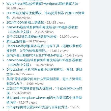
WordPress网站如何搬家?wordpress网站搬家方法
-
26,349 views
SEO网站关键词优化重权、排名提升利器-百度CDN流量
包
- 23,688 views
2024年.COM价格上调通知
- 23,428 views
namesilo最新域名解析和修改域名DNS服务器教程
（2026年中文版）
- 23,027 views
关于.COM域名续费价格调整的通知!
- 21,074 views
腾讯企业邮箱
- 19,128 views
DedeCMS织梦顽固木马后门专杀工具（适用织梦程序
被挂码、入侵的检查和清理...
- 17,612 views
国内外各大邮箱POP3/SMTP/IMAP地址
- 16,648 views
namecheap最新域名解析和修改域名DNS服务器教程
（2026年中文版）
- 16,392 views
Directadmin主机管理面板中压缩和移动、复制、删除
文件
- 16,325 views
美国/香港虚拟空间为什么要限制流量，超出月流量限
制怎么办？
- 16,064 views
过去20年中国域名交易天价案例，1个亿买360.com封
顶
- 15,960 views
通过update replace where sql语句在数据库中批量替
换内容
- 15,947 views
thinkphp网站设置public为运行目录的方法
- 15,672