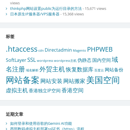
views
thinkphp网站设置public为运行目录的方法
- 15,671 views
日本原生IP服务器/VPS服务器
- 15,368 views
标签
.htaccess
PHPWEB
Directadmin
cdn
Magento
域
SSL
SoftLayer
伪静态
国内空间
wordpress
wordpress主机
名注册
外贸主机
恢复数据库
网站备份
域名解析
百度云
网站备案
美国空间
网站安装
网站搬家
虚拟主机
香港空间
香港独立IP空间
近期文章
如何登录和使用谷歌的Gemini AI功能
西部数码虚拟主机部署ssl证书（https）流程