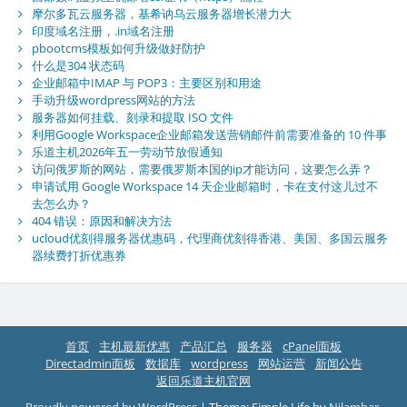
摩尔多瓦云服务器，基希讷乌云服务器增长潜力大
印度域名注册，.in域名注册
pbootcms模板如何升级做好防护
什么是304 状态码
企业邮箱中IMAP 与 POP3：主要区别和用途
手动升级wordpress网站的方法
服务器如何挂载、刻录和提取 ISO 文件
利用Google Workspace企业邮箱发送营销邮件前需要准备的 10 件事
乐道主机2026年五一劳动节放假通知
访问俄罗斯的网站，需要俄罗斯本国的ip才能访问，这要怎么弄？
申请试用 Google Workspace 14 天企业邮箱时，卡在支付这儿过不
去怎么办？
404 错误：原因和解决方法
ucloud优刻得服务器优惠码，代理商优刻得香港、美国、多国云服务
器续费打折优惠券
首页
主机最新优惠
产品汇总
服务器
cPanel面板
Directadmin面板
数据库
wordpress
网站运营
新闻公告
返回乐道主机官网