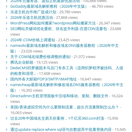
2026年云服务器、虚拟主机最新优惠活动
- 100,866 views
GoDaddy最新域名解析教程（2026年中文版）
- 46,793 views
乐道主机合作推广提成计划
- 29,780 views
2026年乐道主机优惠活动
- 27,868 views
WordPress网站如何搬家?wordpress网站搬家方法
- 26,347 views
SEO网站关键词优化重权、排名提升利器-百度CDN流量包
- 23,688
views
2024年.COM价格上调通知
- 23,425 views
namesilo最新域名解析和修改域名DNS服务器教程（2026年中文
版）
- 23,026 views
关于.COM域名续费价格调整的通知!
- 21,072 views
腾讯企业邮箱
- 19,125 views
DedeCMS织梦顽固木马后门专杀工具（适用织梦程序被挂码、入侵
的检查和清理...
- 17,608 views
国内外各大邮箱POP3/SMTP/IMAP地址
- 16,647 views
namecheap最新域名解析和修改域名DNS服务器教程（2026年中文
版）
- 16,392 views
Directadmin主机管理面板中压缩和移动、复制、删除文件
- 16,324
views
美国/香港虚拟空间为什么要限制流量，超出月流量限制怎么办？
-
16,063 views
过去20年中国域名交易天价案例，1个亿买360.com封顶
- 15,956
views
通过update replace where sql语句在数据库中批量替换内容
- 15,945