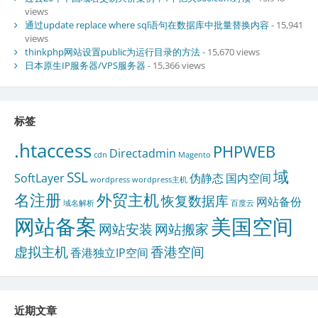
views
通过update replace where sql语句在数据库中批量替换内容
- 15,941
views
thinkphp网站设置public为运行目录的方法
- 15,670 views
日本原生IP服务器/VPS服务器
- 15,366 views
标签
.htaccess
PHPWEB
Directadmin
cdn
Magento
域
SSL
SoftLayer
伪静态
国内空间
wordpress
wordpress主机
名注册
外贸主机
恢复数据库
网站备份
域名解析
百度云
网站备案
美国空间
网站安装
网站搬家
虚拟主机
香港空间
香港独立IP空间
近期文章