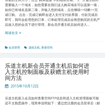
需要输入一个域名，如您需要在我们这儿购买域名可以选第一项，
如你已有域名选第二项，并输入您的域名，点击继续>>结帐>>完
成订购。 点击：完成订购即会进入支付宝付款界面，付款完成后
即可，我司会处理您的订单，订单处理完成后会将您购买的主机产
品放入您的会员下进行管理。新会员开通主机后如何进入…
虚
阅读全文
拟
主
机
会员管理
虚拟主机
,
香港空间
及
域
名
乐道主机新会员开通主机后如何进
购
入主机控制面板及获赠主机使用时
买
间方法
流
程-
2015年10月12日
乐
道
主
乐道主机新入会员如何查看空间FTP信息和进入主机管理面板可能
机
还不太熟悉操作，现简单说明如下：通过您注册的会员登录后（邮