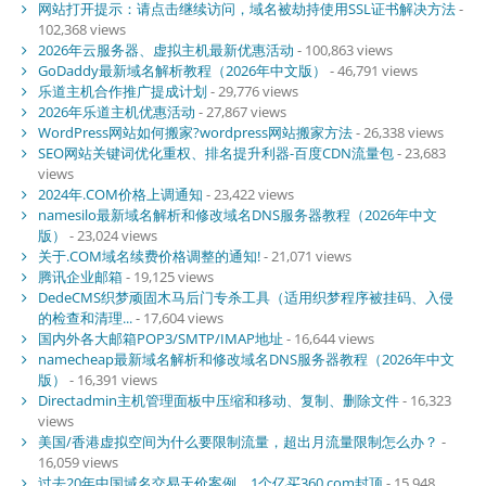
网站打开提示：请点击继续访问，域名被劫持使用SSL证书解决方法
-
102,368 views
2026年云服务器、虚拟主机最新优惠活动
- 100,863 views
GoDaddy最新域名解析教程（2026年中文版）
- 46,791 views
乐道主机合作推广提成计划
- 29,776 views
2026年乐道主机优惠活动
- 27,867 views
WordPress网站如何搬家?wordpress网站搬家方法
- 26,338 views
SEO网站关键词优化重权、排名提升利器-百度CDN流量包
- 23,683
views
2024年.COM价格上调通知
- 23,422 views
namesilo最新域名解析和修改域名DNS服务器教程（2026年中文
版）
- 23,024 views
关于.COM域名续费价格调整的通知!
- 21,071 views
腾讯企业邮箱
- 19,125 views
DedeCMS织梦顽固木马后门专杀工具（适用织梦程序被挂码、入侵
的检查和清理...
- 17,604 views
国内外各大邮箱POP3/SMTP/IMAP地址
- 16,644 views
namecheap最新域名解析和修改域名DNS服务器教程（2026年中文
版）
- 16,391 views
Directadmin主机管理面板中压缩和移动、复制、删除文件
- 16,323
views
美国/香港虚拟空间为什么要限制流量，超出月流量限制怎么办？
-
16,059 views
过去20年中国域名交易天价案例，1个亿买360.com封顶
- 15,948