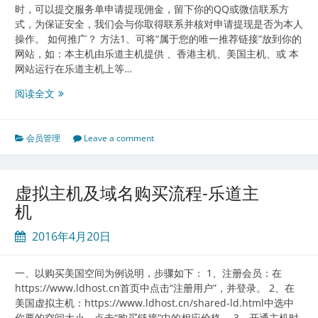
时，可以提交服务单申请提现佣金，留下你的QQ或微信联系方
式，为保证安全，我们会与你取得联系并核对申请提现是否为本人
操作。 如何推广？ 方法1、可将“属于您的唯一推荐链接”放到你的
网站，如：本主机由乐道主机提供 、香港主机、美国主机、或 本
网站运行在乐道主机上等…
乐
阅读全文
道
主
机
会员管理
Leave a comment
合
作
推
虚拟主机及域名购买流程-乐道主
广
机
提
成
2016年4月20日
计
划
一、以购买美国空间为例说明，步骤如下： 1、注册会员：在
https://www.ldhost.cn首页中点击“注册用户”，并登录。 2、在
美国虚拟主机：https://www.ldhost.cn/shared-ld.html中选中
你要的空间大小，点击“购买链接”中的相应价格。 3、开通主机时