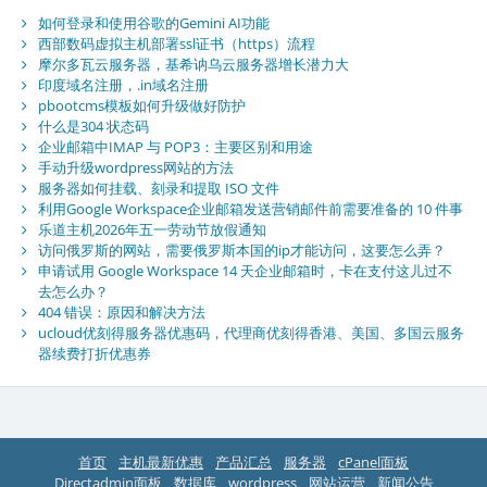
如何登录和使用谷歌的Gemini AI功能
西部数码虚拟主机部署ssl证书（https）流程
摩尔多瓦云服务器，基希讷乌云服务器增长潜力大
印度域名注册，.in域名注册
pbootcms模板如何升级做好防护
什么是304 状态码
企业邮箱中IMAP 与 POP3：主要区别和用途
手动升级wordpress网站的方法
服务器如何挂载、刻录和提取 ISO 文件
利用Google Workspace企业邮箱发送营销邮件前需要准备的 10 件事
乐道主机2026年五一劳动节放假通知
访问俄罗斯的网站，需要俄罗斯本国的ip才能访问，这要怎么弄？
申请试用 Google Workspace 14 天企业邮箱时，卡在支付这儿过不
去怎么办？
404 错误：原因和解决方法
ucloud优刻得服务器优惠码，代理商优刻得香港、美国、多国云服务
器续费打折优惠券
首页
主机最新优惠
产品汇总
服务器
cPanel面板
Directadmin面板
数据库
wordpress
网站运营
新闻公告