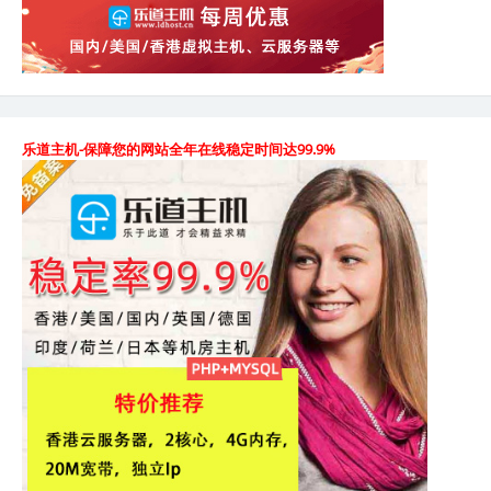
何
进
入
主
机
控
乐道主机-保障您的网站全年在线稳定时间达99.9%
制
面
板
及
获
赠
主
机
使
用
时
间
方
法