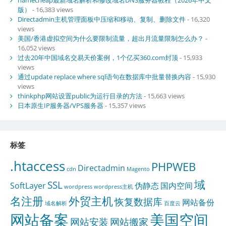
版）
- 16,383 views
Directadmin主机管理面板中压缩和移动、复制、删除文件
- 16,320
views
美国/香港虚拟空间为什么要限制流量，超出月流量限制怎么办？
-
16,052 views
过去20年中国域名交易天价案例，1个亿买360.com封顶
- 15,933
views
通过update replace where sql语句在数据库中批量替换内容
- 15,930
views
thinkphp网站设置public为运行目录的方法
- 15,663 views
日本原生IP服务器/VPS服务器
- 15,357 views
标签
.htaccess
PHPWEB
Directadmin
cdn
Magento
域
SSL
SoftLayer
伪静态
国内空间
wordpress
wordpress主机
名注册
外贸主机
恢复数据库
网站备份
域名解析
百度云
网站备案
美国空间
网站安装
网站搬家