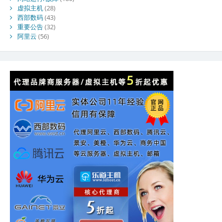
虚拟主机
(28)
西部数码
(43)
重要公告
(32)
阿里云
(56)