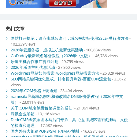
热门文章
网站打开提示：请点击继续访问，域名被劫持使用SSL证书解决方法
-
102,339 views
2026年云服务器、虚拟主机最新优惠活动
- 100,834 views
GoDaddy最新域名解析教程（2026年中文版）
- 46,786 views
乐道主机合作推广提成计划
- 29,759 views
2026年乐道主机优惠活动
- 27,860 views
WordPress网站如何搬家?wordpress网站搬家方法
- 26,329 views
SEO网站关键词优化重权、排名提升利器-百度CDN流量包
- 23,672
views
2024年.COM价格上调通知
- 23,404 views
namesilo最新域名解析和修改域名DNS服务器教程（2026年中文
版）
- 23,011 views
关于.COM域名续费价格调整的通知!
- 21,061 views
腾讯企业邮箱
- 19,116 views
DedeCMS织梦顽固木马后门专杀工具（适用织梦程序被挂码、入侵
的检查和清理...
- 17,587 views
国内外各大邮箱POP3/SMTP/IMAP地址
- 16,638 views
namecheap最新域名解析和修改域名DNS服务器教程（2026年中文