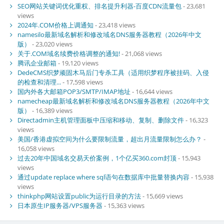
SEO网站关键词优化重权、排名提升利器-百度CDN流量包
- 23,681
views
2024年.COM价格上调通知
- 23,418 views
namesilo最新域名解析和修改域名DNS服务器教程（2026年中文
版）
- 23,020 views
关于.COM域名续费价格调整的通知!
- 21,068 views
腾讯企业邮箱
- 19,120 views
DedeCMS织梦顽固木马后门专杀工具（适用织梦程序被挂码、入侵
的检查和清理...
- 17,598 views
国内外各大邮箱POP3/SMTP/IMAP地址
- 16,644 views
namecheap最新域名解析和修改域名DNS服务器教程（2026年中文
版）
- 16,389 views
Directadmin主机管理面板中压缩和移动、复制、删除文件
- 16,323
views
美国/香港虚拟空间为什么要限制流量，超出月流量限制怎么办？
-
16,058 views
过去20年中国域名交易天价案例，1个亿买360.com封顶
- 15,943
views
通过update replace where sql语句在数据库中批量替换内容
- 15,938
views
thinkphp网站设置public为运行目录的方法
- 15,669 views
日本原生IP服务器/VPS服务器
- 15,363 views