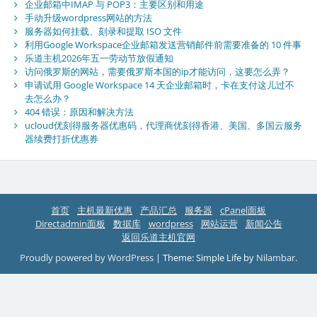
企业邮箱中IMAP 与 POP3：主要区别和用途
手动升级wordpress网站的方法
服务器如何挂载、刻录和提取 ISO 文件
利用Google Workspace企业邮箱发送营销邮件前需要准备的 10 件事
乐道主机2026年五一劳动节放假通知
访问俄罗斯的网站，需要俄罗斯本国的ip才能访问，这要怎么弄？
申请试用 Google Workspace 14 天企业邮箱时，卡在支付这儿过不
去怎么办？
404 错误：原因和解决方法
ucloud优刻得服务器优惠码，代理商优刻得香港、美国、多国云服务
器续费打折优惠券
首页
主机最新优惠
产品汇总
服务器
cPanel面板
Directadmin面板
数据库
wordpress
网站运营
新闻公告
返回乐道主机官网
Proudly powered by WordPress
|
Theme: Simple Life by
Nilambar
.