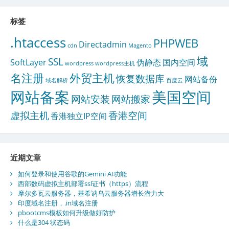
标签
.htaccess
PHPWEB
Directadmin
cdn
Magento
域
SSL
SoftLayer
伪静态
国内空间
wordpress
wordpress主机
名注册
外贸主机
恢复数据库
网站备份
域名解析
百度云
网站备案
美国空间
网站安装
网站搬家
虚拟主机
香港空间
香港独立IP空间
近期文章
如何登录和使用谷歌的Gemini AI功能
西部数码虚拟主机部署ssl证书（https）流程
摩尔多瓦云服务器，基希讷乌云服务器增长潜力大
印度域名注册，.in域名注册
pbootcms模板如何升级做好防护
什么是304 状态码