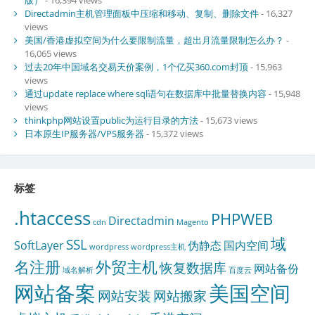
Directadmin主机管理面板中压缩和移动、复制、删除文件
- 16,327
views
美国/香港虚拟空间为什么要限制流量，超出月流量限制怎么办？
-
16,065 views
过去20年中国域名交易天价案例，1个亿买360.com封顶
- 15,963
views
通过update replace where sql语句在数据库中批量替换内容
- 15,948
views
thinkphp网站设置public为运行目录的方法
- 15,673 views
日本原生IP服务器/VPS服务器
- 15,372 views
标签
.htaccess
PHPWEB
Directadmin
cdn
Magento
域
SSL
SoftLayer
伪静态
国内空间
wordpress
wordpress主机
名注册
外贸主机
恢复数据库
网站备份
域名解析
百度云
网站备案
美国空间
网站安装
网站搬家