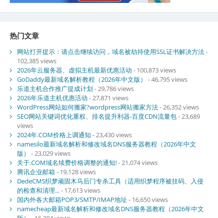
热门文章
网站打开提示：请点击继续访问，域名被劫持使用SSL证书解决方法
-
102,385 views
2026年云服务器、虚拟主机最新优惠活动
- 100,873 views
GoDaddy最新域名解析教程（2026年中文版）
- 46,795 views
乐道主机合作推广提成计划
- 29,786 views
2026年乐道主机优惠活动
- 27,871 views
WordPress网站如何搬家?wordpress网站搬家方法
- 26,352 views
SEO网站关键词优化重权、排名提升利器-百度CDN流量包
- 23,689
views
2024年.COM价格上调通知
- 23,430 views
namesilo最新域名解析和修改域名DNS服务器教程（2026年中文
版）
- 23,029 views
关于.COM域名续费价格调整的通知!
- 21,074 views
腾讯企业邮箱
- 19,128 views
DedeCMS织梦顽固木马后门专杀工具（适用织梦程序被挂码、入侵
的检查和清理...
- 17,613 views
国内外各大邮箱POP3/SMTP/IMAP地址
- 16,650 views
namecheap最新域名解析和修改域名DNS服务器教程（2026年中文
版）
- 16,394 views