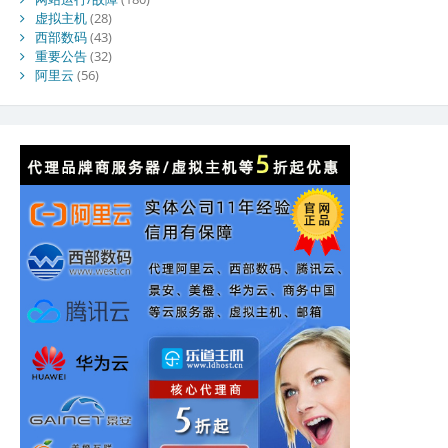
虚拟主机
(28)
西部数码
(43)
重要公告
(32)
阿里云
(56)