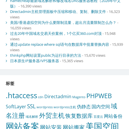
namecheap最新域名解析和修改域名DNS服务器教程（2026年中文
版）
- 16,390 views
Directadmin主机管理面板中压缩和移动、复制、删除文件
- 16,323
views
美国/香港虚拟空间为什么要限制流量，超出月流量限制怎么办？
-
16,059 views
过去20年中国域名交易天价案例，1个亿买360.com封顶
- 15,948
views
通过update replace where sql语句在数据库中批量替换内容
- 15,939
views
thinkphp网站设置public为运行目录的方法
- 15,670 views
日本原生IP服务器/VPS服务器
- 15,365 views
标签
.htaccess
PHPWEB
Directadmin
cdn
Magento
域
SSL
SoftLayer
伪静态
国内空间
wordpress
wordpress主机
名注册
外贸主机
恢复数据库
网站备份
域名解析
百度云
网站备案
美国空间
网站安装
网站搬家