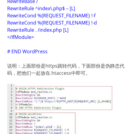
RewriteBase /
RewriteRule ^index\.php$ – [L]
RewriteCond %{REQUEST_FILENAME} !-f
RewriteCond %{REQUEST_FILENAME} !-d
RewriteRule . /index.php [L]
</IfModule>
# END WordPress
说明：上面部份是https跳转代码，下面部份是伪静态代
码，把他们一起放在.htaccess中即可。