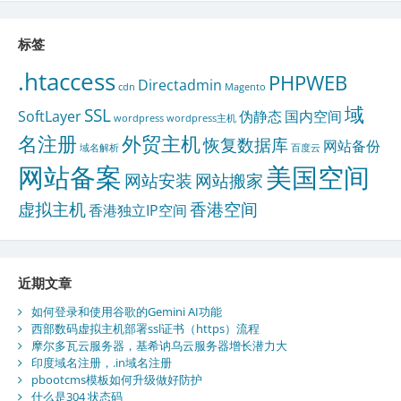
标签
.htaccess
PHPWEB
Directadmin
cdn
Magento
域
SSL
SoftLayer
伪静态
国内空间
wordpress
wordpress主机
名注册
外贸主机
恢复数据库
网站备份
域名解析
百度云
网站备案
美国空间
网站安装
网站搬家
虚拟主机
香港空间
香港独立IP空间
近期文章
如何登录和使用谷歌的Gemini AI功能
西部数码虚拟主机部署ssl证书（https）流程
摩尔多瓦云服务器，基希讷乌云服务器增长潜力大
印度域名注册，.in域名注册
pbootcms模板如何升级做好防护
什么是304 状态码