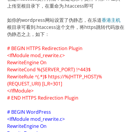
上传至根目录下，在重命为.htaccess即可
如你的wordpress网站设置了伪静态，在乐道
香港主机
根目录可看到.htaccess这个文件，将https跳转代码放在
伪静态之上，如下：
# BEGIN HTTPS Redirection Plugin
<IfModule mod_rewrite.c>
RewriteEngine On
RewriteCond %{SERVER_PORT} !^443$
RewriteRule ^(.*)$ https://%{HTTP_HOST}%
{REQUEST_URI} [L,R=301]
</IfModule>
# END HTTPS Redirection Plugin
# BEGIN WordPress
<IfModule mod_rewrite.c>
RewriteEngine On