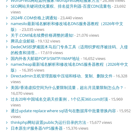
WordPress网站如何搬家?wordpress网站搬家方法
- 26,366 views
SEO网站关键词优化重权、排名提升利器-百度CDN流量包
- 23,692
views
2024年.COM价格上调通知
- 23,440 views
namesilo最新域名解析和修改域名DNS服务器教程（2026年中文
版）
- 23,035 views
关于.COM域名续费价格调整的通知!
- 21,076 views
腾讯企业邮箱
- 19,132 views
DedeCMS织梦顽固木马后门专杀工具（适用织梦程序被挂码、入侵
的检查和清理...
- 17,619 views
国内外各大邮箱POP3/SMTP/IMAP地址
- 16,652 views
namecheap最新域名解析和修改域名DNS服务器教程（2026年中文
版）
- 16,395 views
Directadmin主机管理面板中压缩和移动、复制、删除文件
- 16,328
views
美国/香港虚拟空间为什么要限制流量，超出月流量限制怎么办？
-
16,070 views
过去20年中国域名交易天价案例，1个亿买360.com封顶
- 15,969
views
通过update replace where sql语句在数据库中批量替换内容
- 15,952
views
thinkphp网站设置public为运行目录的方法
- 15,677 views
日本原生IP服务器/VPS服务器
- 15,376 views