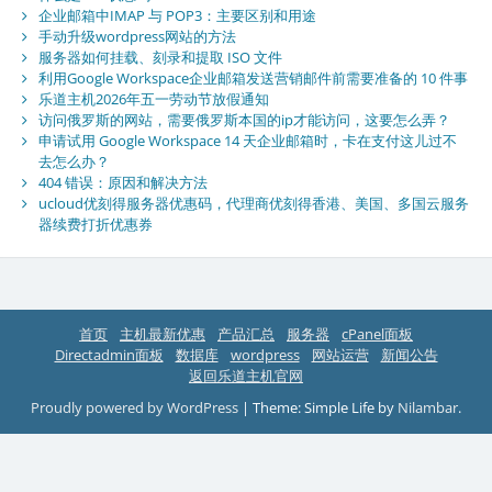
企业邮箱中IMAP 与 POP3：主要区别和用途
手动升级wordpress网站的方法
服务器如何挂载、刻录和提取 ISO 文件
利用Google Workspace企业邮箱发送营销邮件前需要准备的 10 件事
乐道主机2026年五一劳动节放假通知
访问俄罗斯的网站，需要俄罗斯本国的ip才能访问，这要怎么弄？
申请试用 Google Workspace 14 天企业邮箱时，卡在支付这儿过不
去怎么办？
404 错误：原因和解决方法
ucloud优刻得服务器优惠码，代理商优刻得香港、美国、多国云服务
器续费打折优惠券
首页
主机最新优惠
产品汇总
服务器
cPanel面板
Directadmin面板
数据库
wordpress
网站运营
新闻公告
返回乐道主机官网
Proudly powered by WordPress
|
Theme: Simple Life by
Nilambar
.