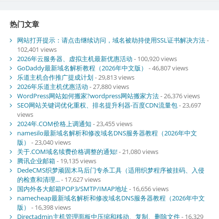
热门文章
网站打开提示：请点击继续访问，域名被劫持使用SSL证书解决方法
-
102,401 views
2026年云服务器、虚拟主机最新优惠活动
- 100,920 views
GoDaddy最新域名解析教程（2026年中文版）
- 46,807 views
乐道主机合作推广提成计划
- 29,813 views
2026年乐道主机优惠活动
- 27,880 views
WordPress网站如何搬家?wordpress网站搬家方法
- 26,376 views
SEO网站关键词优化重权、排名提升利器-百度CDN流量包
- 23,697
views
2024年.COM价格上调通知
- 23,455 views
namesilo最新域名解析和修改域名DNS服务器教程（2026年中文
版）
- 23,040 views
关于.COM域名续费价格调整的通知!
- 21,080 views
腾讯企业邮箱
- 19,135 views
DedeCMS织梦顽固木马后门专杀工具（适用织梦程序被挂码、入侵
的检查和清理...
- 17,627 views
国内外各大邮箱POP3/SMTP/IMAP地址
- 16,656 views
namecheap最新域名解析和修改域名DNS服务器教程（2026年中文
版）
- 16,398 views
Directadmin主机管理面板中压缩和移动、复制、删除文件
- 16,329