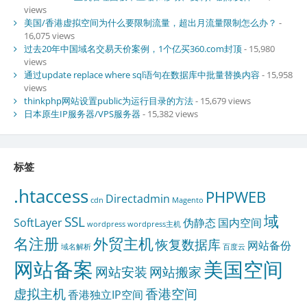
views
美国/香港虚拟空间为什么要限制流量，超出月流量限制怎么办？
-
16,075 views
过去20年中国域名交易天价案例，1个亿买360.com封顶
- 15,980
views
通过update replace where sql语句在数据库中批量替换内容
- 15,958
views
thinkphp网站设置public为运行目录的方法
- 15,679 views
日本原生IP服务器/VPS服务器
- 15,382 views
标签
.htaccess
PHPWEB
Directadmin
cdn
Magento
域
SSL
SoftLayer
伪静态
国内空间
wordpress
wordpress主机
名注册
外贸主机
恢复数据库
网站备份
域名解析
百度云
网站备案
美国空间
网站安装
网站搬家
虚拟主机
香港空间
香港独立IP空间