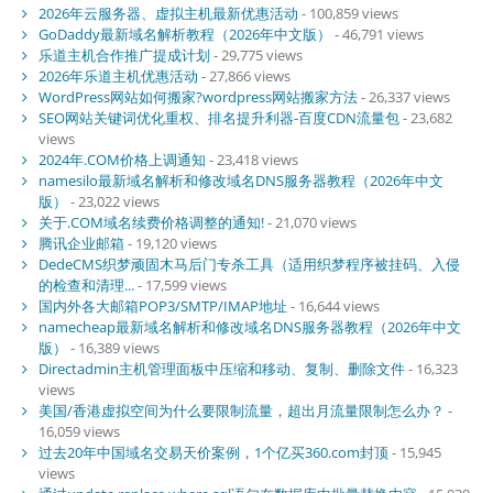
2026年云服务器、虚拟主机最新优惠活动
- 100,859 views
GoDaddy最新域名解析教程（2026年中文版）
- 46,791 views
乐道主机合作推广提成计划
- 29,775 views
2026年乐道主机优惠活动
- 27,866 views
WordPress网站如何搬家?wordpress网站搬家方法
- 26,337 views
SEO网站关键词优化重权、排名提升利器-百度CDN流量包
- 23,682
views
2024年.COM价格上调通知
- 23,418 views
namesilo最新域名解析和修改域名DNS服务器教程（2026年中文
版）
- 23,022 views
关于.COM域名续费价格调整的通知!
- 21,070 views
腾讯企业邮箱
- 19,120 views
DedeCMS织梦顽固木马后门专杀工具（适用织梦程序被挂码、入侵
的检查和清理...
- 17,599 views
国内外各大邮箱POP3/SMTP/IMAP地址
- 16,644 views
namecheap最新域名解析和修改域名DNS服务器教程（2026年中文
版）
- 16,389 views
Directadmin主机管理面板中压缩和移动、复制、删除文件
- 16,323
views
美国/香港虚拟空间为什么要限制流量，超出月流量限制怎么办？
-
16,059 views
过去20年中国域名交易天价案例，1个亿买360.com封顶
- 15,945
views