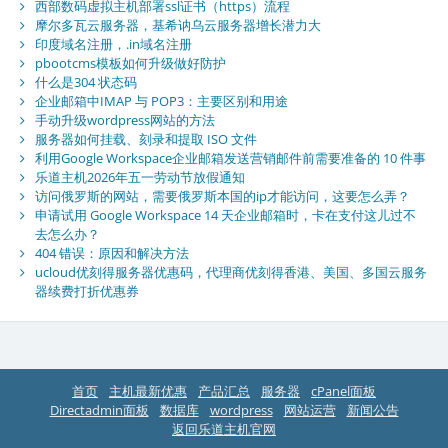
西部数码虚拟主机部署ssl证书（https）流程
摩尔多瓦云服务器，基希讷乌云服务器增长潜力大
印度域名注册，.in域名注册
pbootcms模板如何升级做好防护
什么是304 状态码
企业邮箱中IMAP 与 POP3：主要区别和用途
手动升级wordpress网站的方法
服务器如何挂载、刻录和提取 ISO 文件
利用Google Workspace企业邮箱发送营销邮件前需要准备的 10 件事
乐道主机2026年五一劳动节放假通知
访问俄罗斯的网站，需要俄罗斯本国的ip才能访问，这要怎么弄？
申请试用 Google Workspace 14 天企业邮箱时，卡在支付这儿过不
去怎么办？
404 错误：原因和解决方法
ucloud优刻得服务器优惠码，代理商优刻得香港、美国、多国云服务
器续费打折优惠券
首页
主机最新优惠
产品汇总
服务器
cPanel面板
Directadmin面板
数据库
wordpress
网站运营
新闻公告
返回乐道主机官网