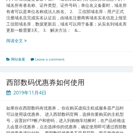
域名所有者名称、证件类型、证件号码；单位名义备案时，域名所
有者可以是单位名称或法人姓名。 2. 工信部域名库：用户正式
注册域名且完成实名认证后，由域名注册商将域名实名信息上报至
工信部域名库，数据更新后，域名可以用于备案；从实名到域名库
更新一般需要3天。 3. 解决方法： &…
网
阅读全文
站
备
案
网站备案
Leave a comment
时
提
示
西部数码优惠券如何使用
域
名
2019年11月4日
信
息
如果你在西部数码有优惠券， 你在购买虚拟主机或服务器产品时
错
可以使用该优惠券。 进入西部数码官网，选择你要购买的主机型
误
号，设置好FTP帐户和密码，进入到购物车结帐时，在产品价格这
如
儿会显示优惠券，点击选择你的优惠券，确定使用即可通过西部数
何
码优惠券进行付款。 西部数码优惠券不容易获取，而且面值也比