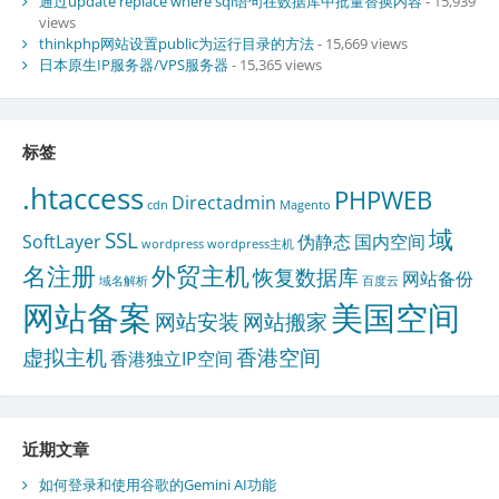
通过update replace where sql语句在数据库中批量替换内容
- 15,939
views
thinkphp网站设置public为运行目录的方法
- 15,669 views
日本原生IP服务器/VPS服务器
- 15,365 views
标签
.htaccess
PHPWEB
Directadmin
cdn
Magento
域
SSL
SoftLayer
伪静态
国内空间
wordpress
wordpress主机
名注册
外贸主机
恢复数据库
网站备份
域名解析
百度云
网站备案
美国空间
网站安装
网站搬家
虚拟主机
香港空间
香港独立IP空间
近期文章
如何登录和使用谷歌的Gemini AI功能