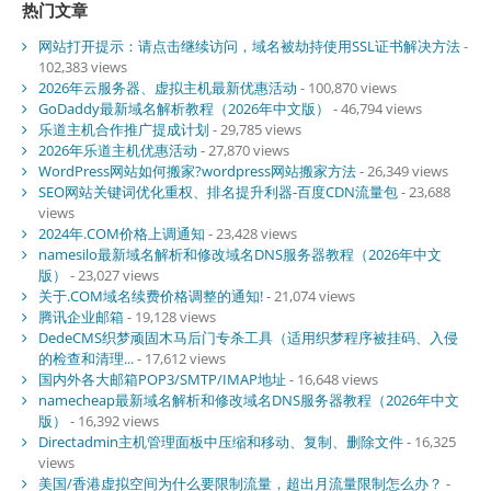
热门文章
网站打开提示：请点击继续访问，域名被劫持使用SSL证书解决方法
-
102,383 views
2026年云服务器、虚拟主机最新优惠活动
- 100,870 views
GoDaddy最新域名解析教程（2026年中文版）
- 46,794 views
乐道主机合作推广提成计划
- 29,785 views
2026年乐道主机优惠活动
- 27,870 views
WordPress网站如何搬家?wordpress网站搬家方法
- 26,349 views
SEO网站关键词优化重权、排名提升利器-百度CDN流量包
- 23,688
views
2024年.COM价格上调通知
- 23,428 views
namesilo最新域名解析和修改域名DNS服务器教程（2026年中文
版）
- 23,027 views
关于.COM域名续费价格调整的通知!
- 21,074 views
腾讯企业邮箱
- 19,128 views
DedeCMS织梦顽固木马后门专杀工具（适用织梦程序被挂码、入侵
的检查和清理...
- 17,612 views
国内外各大邮箱POP3/SMTP/IMAP地址
- 16,648 views
namecheap最新域名解析和修改域名DNS服务器教程（2026年中文
版）
- 16,392 views
Directadmin主机管理面板中压缩和移动、复制、删除文件
- 16,325
views
美国/香港虚拟空间为什么要限制流量，超出月流量限制怎么办？
-