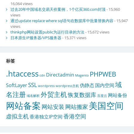
16,064 views
过去20年中国域名交易天价案例，1个亿买360.com封顶
- 15,960
views
通过update replace where sql语句在数据库中批量替换内容
- 15,947
views
thinkphp网站设置public为运行目录的方法
- 15,672 views
日本原生IP服务器/VPS服务器
- 15,371 views
标签
.htaccess
PHPWEB
Directadmin
cdn
Magento
域
SSL
SoftLayer
伪静态
国内空间
wordpress
wordpress主机
名注册
外贸主机
恢复数据库
网站备份
域名解析
百度云
网站备案
美国空间
网站安装
网站搬家
虚拟主机
香港空间
香港独立IP空间