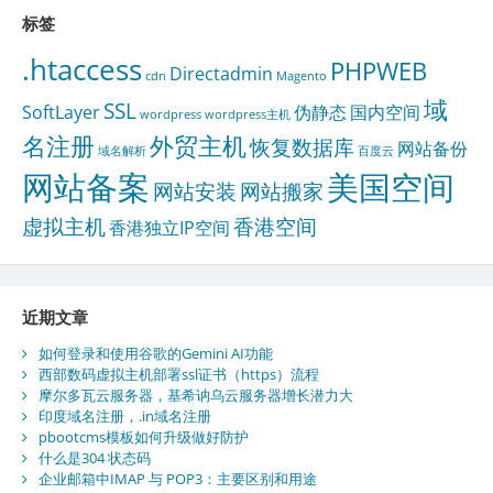
标签
.htaccess
PHPWEB
Directadmin
cdn
Magento
域
SSL
SoftLayer
伪静态
国内空间
wordpress
wordpress主机
名注册
外贸主机
恢复数据库
网站备份
域名解析
百度云
网站备案
美国空间
网站安装
网站搬家
虚拟主机
香港空间
香港独立IP空间
近期文章
如何登录和使用谷歌的Gemini AI功能
西部数码虚拟主机部署ssl证书（https）流程
摩尔多瓦云服务器，基希讷乌云服务器增长潜力大
印度域名注册，.in域名注册
pbootcms模板如何升级做好防护
什么是304 状态码
企业邮箱中IMAP 与 POP3：主要区别和用途