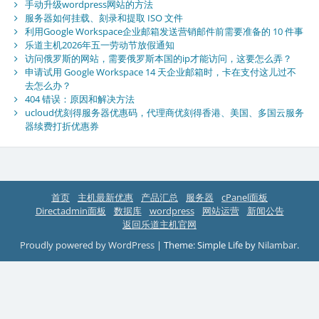
手动升级wordpress网站的方法
服务器如何挂载、刻录和提取 ISO 文件
利用Google Workspace企业邮箱发送营销邮件前需要准备的 10 件事
乐道主机2026年五一劳动节放假通知
访问俄罗斯的网站，需要俄罗斯本国的ip才能访问，这要怎么弄？
申请试用 Google Workspace 14 天企业邮箱时，卡在支付这儿过不
去怎么办？
404 错误：原因和解决方法
ucloud优刻得服务器优惠码，代理商优刻得香港、美国、多国云服务
器续费打折优惠券
首页
主机最新优惠
产品汇总
服务器
cPanel面板
Directadmin面板
数据库
wordpress
网站运营
新闻公告
返回乐道主机官网
Proudly powered by WordPress
|
Theme: Simple Life by
Nilambar
.