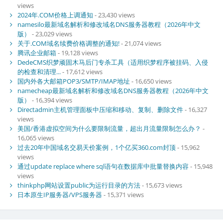
views
2024年.COM价格上调通知
- 23,430 views
namesilo最新域名解析和修改域名DNS服务器教程（2026年中文
版）
- 23,029 views
关于.COM域名续费价格调整的通知!
- 21,074 views
腾讯企业邮箱
- 19,128 views
DedeCMS织梦顽固木马后门专杀工具（适用织梦程序被挂码、入侵
的检查和清理...
- 17,612 views
国内外各大邮箱POP3/SMTP/IMAP地址
- 16,650 views
namecheap最新域名解析和修改域名DNS服务器教程（2026年中文
版）
- 16,394 views
Directadmin主机管理面板中压缩和移动、复制、删除文件
- 16,327
views
美国/香港虚拟空间为什么要限制流量，超出月流量限制怎么办？
-
16,065 views
过去20年中国域名交易天价案例，1个亿买360.com封顶
- 15,962
views
通过update replace where sql语句在数据库中批量替换内容
- 15,948
views
thinkphp网站设置public为运行目录的方法
- 15,673 views
日本原生IP服务器/VPS服务器
- 15,371 views